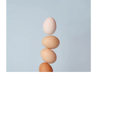
6 dakikada okunur
Dengeli, Mutlu ve Üretken